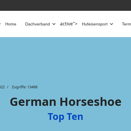
>
active">
Home
Dachverband
Hufeisensport
Term
022
Zugriffe: 13488
German Horseshoe
Top Ten