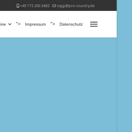
+49 173 200 3483
siggi@pro-country.de
">
">
ine
Impressum
Datenschutz